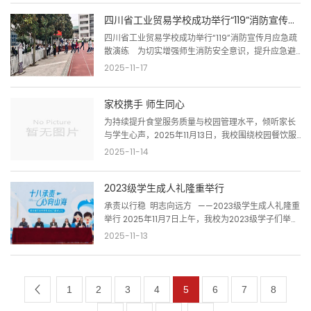
16日对全校所有公共区域及重点场所进行了集中、彻
四川省工业贸易学校成功举行“119”消防宣传月应急疏散演练
底的预防性消杀。本次全面消杀工作由学校总务科牵
头，联合物业共同实施。消杀范围覆盖教学楼、行政
四川省工业贸易学校成功举行“119”消防宣传月应急疏
办公楼、学生宿舍等日常活动频繁的场所，尤其对教
散演练 为切实增强师生消防安全意识，提升应急避
室内的桌椅、门把手、楼梯扶...
险与自救互救能力，筑牢校园安全防线，11 月 11 日，
2025-11-17
学校举办 “119” 消防宣传月应急疏散演练及安全知识
培训。上午 9:38，消防警报响起，师生迅速行动。上
家校携手 师生同心
课教师组织学生按指定路线弯腰、屈膝、捂住口鼻，
安全、快速、有序撤离，行政人员同步疏散。全体人
为持续提升食堂服务质量与校园管理水平，倾听家长
员短时间内安...
与学生心声，2025年11月13日，我校围绕校园餐饮服
务，先后组织召开了家长委员会工作会议及2023级、
2025-11-14
2024级学生食堂交流会。家长代表、学生代表与学校
相关部门负责人围绕师生关注的餐饮话题进行了深入
2023级学生成人礼隆重举行​
交流。家长委员会工作会议—凝聚共识 实地监督家长
委员会工作会议于上午举行。总务科负责人李竺莲详
承责以行稳 明志向远方 ——2023级学生成人礼隆重
细介绍了食堂管理制度、食材采购流程与餐饮服务标
举行 2025年11月7日上午，我校为2023级学子们举行
准等内容，明确...
了以“十八承责，心向山海”为主题的成人礼。全体师
2025-11-13
生及2023级学生家长齐聚一堂，共同见证了这一青春
蜕变的重要时刻。在欢快的音乐声中，学校领导先于
红毯两侧等候，以热烈的掌声和期许的目光，迎接今
日的主角——2023级全体学生、家长和老师。他们意
1
2
3
4
5
6
7
8
气风...