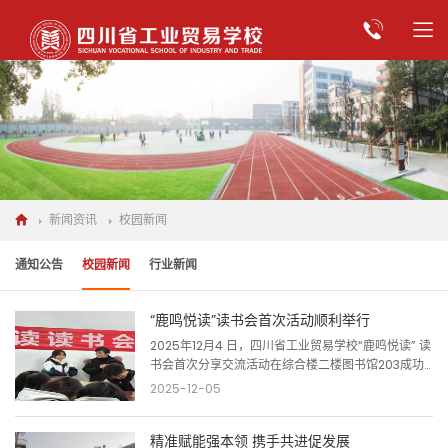
新闻资讯
校园新闻
通知公告
校园新闻
行业新闻
“鹿鸣悦读”读书会首次活动顺利举行
2025年12月4 日，四川省工业贸易学校“鹿鸣悦读” 读
书会首次分享交流活动在综合楼二楼图书馆203成功
举行。 为培养学生良好的阅读习惯，学校语文教研组
2025-12-05
牵头成立了“鹿鸣悦读”读书会。其名称源自《诗经·小
雅》“呦呦鹿鸣，食野之苹”的诗句。“鹿鸣”象征着同
精准赋能强本领 携手共进促发展
学们如鹿群般相聚和鸣、共享知识与美好的生机景