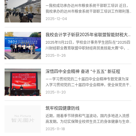
象；“悦读”则寓意以阅读为乐，在书香中愉悦成长。
—我校成功承办达州市粮食系统干部职工培训 近日，
二者结合，既融汇古典诗意，也紧扣读书会的内涵与
我校承办的达州市粮食系统干部职工培训工作顺利落
宗旨。读...
下帷幕。此次培训紧扣粮食行业发展需求，聚焦干部
2025-12-04
职工能力提升，通过系统化教学与专业化指导，取得
了预期成效，获得参训学员及主办单位的高度认可。
我校会计学子斩获2025年省联盟智能财税大赛一等奖
为确保培训质量，我校前期与达州市发展和改革委员
会充分对接，深入调研岗位核心需求，量身定制培训
2025年11月22日，学校会计事务学生团队在“2025四
方案。方案围绕“夯实粮食安全根基，提升现代化治理
川财经职业教育联盟中职财经商贸类技能大赛”中，凭
能力”目标，课程涵...
借项目《业财融合：用新零售财务思维赋能传统加油
2025-11-26
站零售业务》勇夺智能财税基本技能赛项一等奖！团
队以“业财融合”为核心，锚定传统加油站转型痛点，
深悟四中全会精神 奋进 “十五五” 新征程
打出三大创新组合拳：一是新零售企业价值模型。以
新零售企业价值理论重构传统加油站企业价值模型，
——学习贯彻党的二十届四中全会精神专题党课为深
锁定边际贡献，深挖促销费用；二是盈亏平衡分析
入学习贯彻党的二十届四中全会精神，使全体党员干
+促销策略。活用盈...
部更好地领会二十届四中全会的丰富内涵与实践要
2025-11-20
求，更清晰地把握“十五五”时期的发展方向与重点任
务。2025年11月11日，我校特邀省直机关党校经济学
筑牢校园健康防线
教研部主任周红芳副教授，为全体党员及中层以上干
部讲授学习贯彻二十届四中全会精神专题党课。周教
近期，随着季节转换和气温波动，国内多地进入流感
授的专题党课紧扣五年规划的重大意义，系统回顾了
高发期。为切实保障全校师生员工的身体健康与生命
“十四五”期间的显著成果...
安全，有效阻断流感病毒在校园内的传播，营造安
2025-11-18
全、卫生、放心的学习工作环境，我校于2025年11月