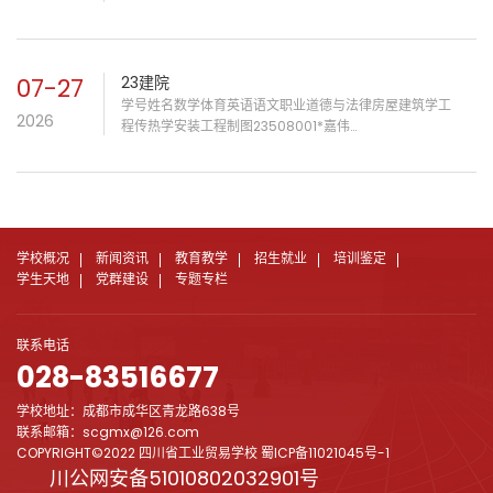
7385100899090926023502003*佳敏
717080714883836123502004*欣兰
689875698983876223502006*钲皓
698085876883856423502007*艾
07-27
23建院
758060649089916023502008*思佳
学号姓名数学体育英语语文职业道德与法律房屋建筑学工
7090756989838445235020...
2026
程传热学安装工程制图23508001*嘉伟
787880778994928623508002*李潇
758170736984867823508003*志豪
707860677072697823508006*远航
608047204828326323508007*天麟
708073608081817623508008*功占
7080704950625160235...
学校概况
新闻资讯
教育教学
招生就业
培训鉴定
学生天地
党群建设
专题专栏
联系电话
028-83516677
学校地址：成都市成华区青龙路638号
联系邮箱：scgmx@126.com
COPYRIGHT©2022 四川省工业贸易学校
蜀ICP备11021045号-1
川公网安备51010802032901号