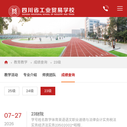
教育教学
成绩查询
23级
教学活动
专业介绍
师资团队
成绩查询
25级
24级
23级
07-27
23财院
学号姓名数学体育英语语文职业道德与法律会计实务税法
2026
实务经济法实务23502002*昭榕