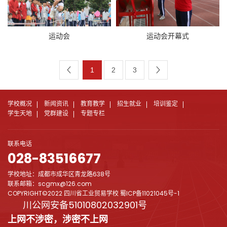
运动会
运动会开幕式
1
2
3
学校概况
新闻资讯
教育教学
招生就业
培训鉴定
学生天地
党群建设
专题专栏
联系电话
028-83516677
学校地址：成都市成华区青龙路638号
联系邮箱：scgmx@126.com
COPYRIGHT©2022 四川省工业贸易学校
蜀ICP备11021045号-1
川公网安备51010802032901号
上网不涉密，涉密不上网